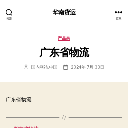
华南货运
搜索
菜单
分
产品类
类
广东省物流
国内网站.中国
2024年 7月 30日
文
发
章
布
作
日
者
期
广东省物流