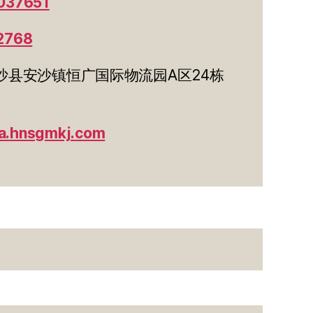
037651
2768
沙县安沙镇恒广国际物流园A区24栋
/a.hnsgmkj.com