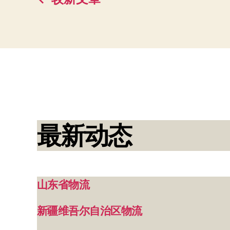
文
章
分
页
最新动态
山东省物流
新疆维吾尔自治区物流