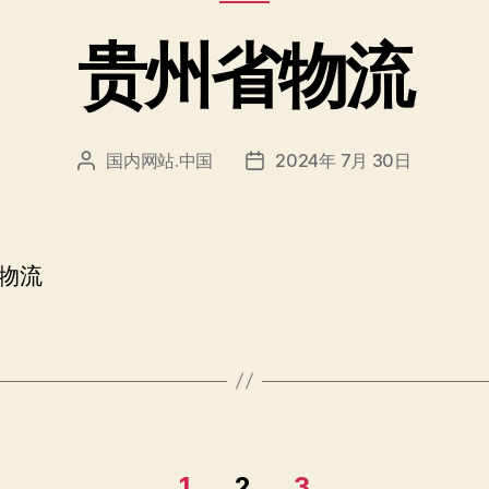
类
贵州省物流
国内网站.中国
2024年 7月 30日
文
发
章
布
作
日
者
期
物流
1
2
3