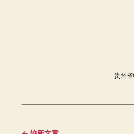
贵州省
←
较新
文章