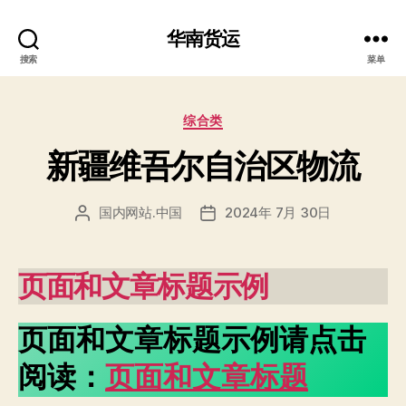
华南货运
搜索
菜单
分
综合类
类
新疆维吾尔自治区物流
国内网站.中国
2024年 7月 30日
文
发
章
布
作
日
者
期
页面和文章标题示例
页面和文章标题示例请点击
阅读：
页面和文章标题