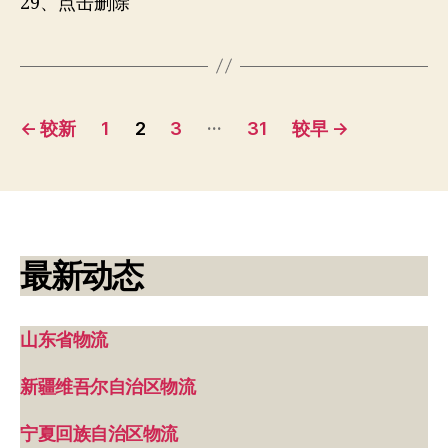
29、点击删除
文
…
←
较新
1
2
3
31
较早
→
章
分
页
最新动态
山东省物流
新疆维吾尔自治区物流
宁夏回族自治区物流