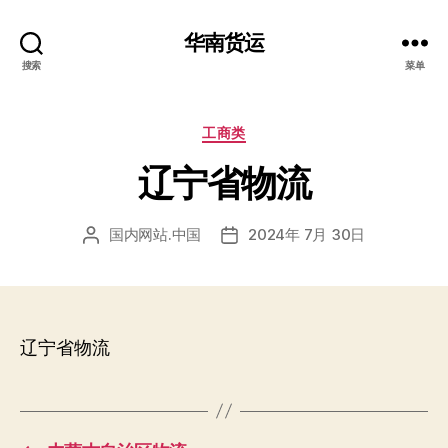
华南货运
搜索
菜单
分
工商类
类
辽宁省物流
国内网站.中国
2024年 7月 30日
文
发
章
布
作
日
者
期
辽宁省物流