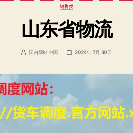
类
销售类
山东省物流
国内网站.中国
2024年 7月 30日
文
发
章
布
作
日
者
期